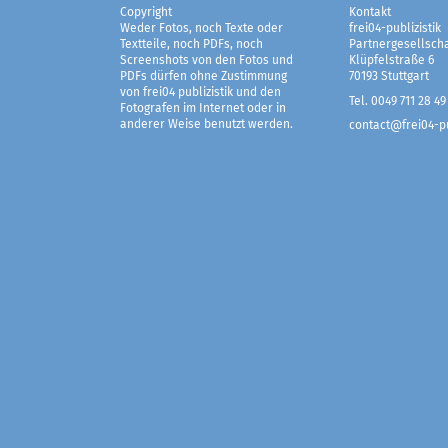
Copyright
Kontakt
Weder Fotos, noch Texte oder
frei04-publizistik
Textteile, noch PDFs, noch
Partnergesellscha
Screenshots von den Fotos und
Klüpfelstraße 6
PDFs dürfen ohne Zustimmung
70193 Stuttgart
von frei04 publizistik und den
Tel. 0049 711 28 49
Fotografen im Internet oder in
anderer Weise benutzt werden.
contact@frei04-pu