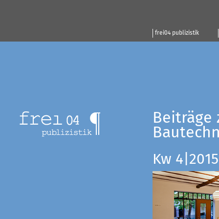
frei04 publizistik
Beiträge 
Bautechn
Kw 4|2015