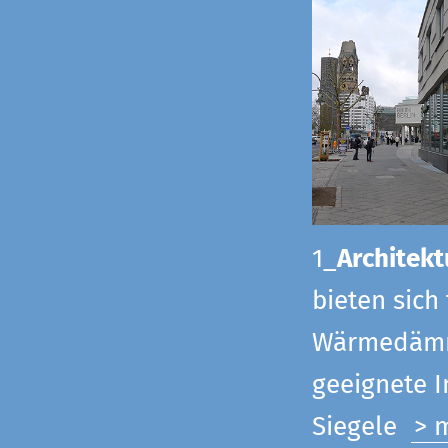
1_
Architekt
bieten sich
Wärmedämmu
geeignete 
Siegel
e
> 