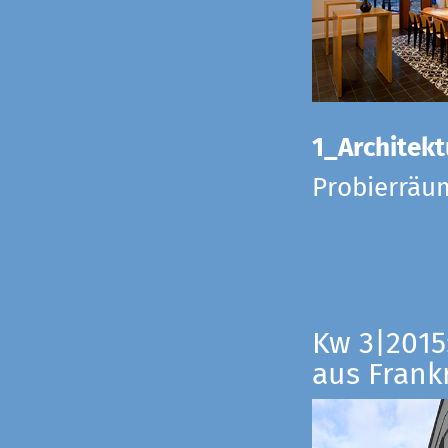
1_Architekt
Probierräu
Kw 3|2015
aus Frankr