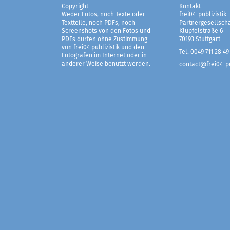
Copyright
Kontakt
Weder Fotos, noch Texte oder
frei04-publizistik
Textteile, noch PDFs, noch
Partnergesellscha
Screenshots von den Fotos und
Klüpfelstraße 6
PDFs dürfen ohne Zustimmung
70193 Stuttgart
von frei04 publizistik und den
Tel. 0049 711 28 49
Fotografen im Internet oder in
anderer Weise benutzt werden.
contact@frei04-pu