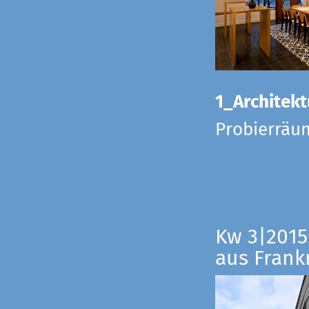
1_Architekt
Probierräu
Kw 3|2015
aus Frankr