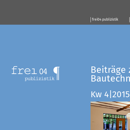
frei04 publizistik
Beiträge 
Bautechn
Kw 4|2015