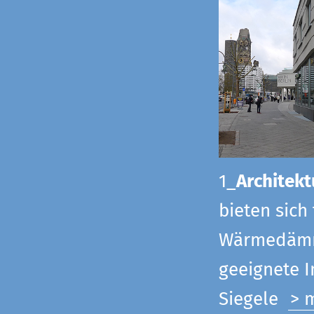
1_
Architekt
bieten sich
Wärmedämmu
geeignete 
Siegel
e
> 