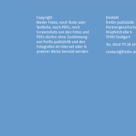
Copyright
Kontakt
Weder Fotos, noch Texte oder
frei04-publizistik
Textteile, noch PDFs, noch
Partnergesellscha
Screenshots von den Fotos und
Klüpfelstraße 6
PDFs dürfen ohne Zustimmung
70193 Stuttgart
von frei04 publizistik und den
Tel. 0049 711 28 49
Fotografen im Internet oder in
anderer Weise benutzt werden.
contact@frei04-pu