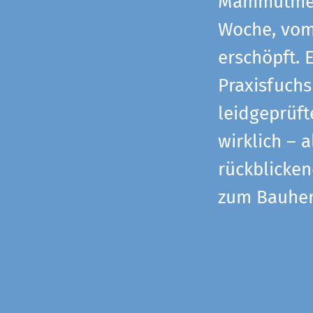
Mammutmess
Woche, vom 
erschöpft. 
Praxisfuchs
leidgeprüf
wirklich – 
rückblicke
zum Bauher