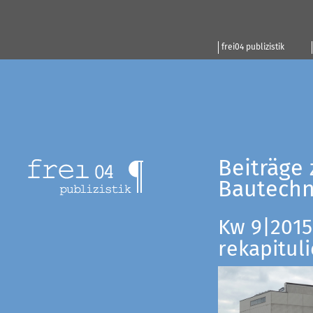
frei04 publizistik
Beiträge 
Bautechn
Kw 9|2015:
rekapituli