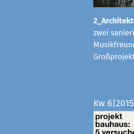
2_Architekt
zwei sanier
Musikfreund
Großprojek
Kw 6|201