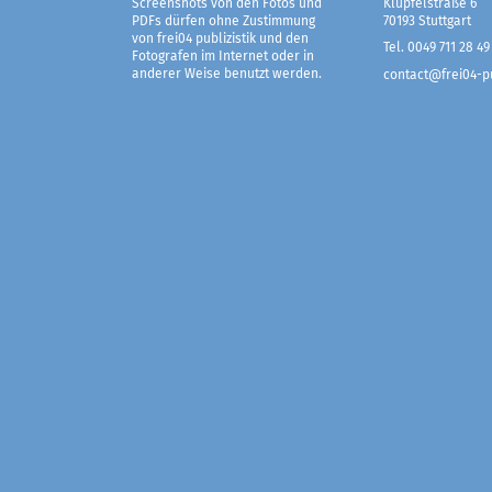
Screenshots von den Fotos und
Klüpfelstraße 6
PDFs dürfen ohne Zustimmung
70193 Stuttgart
von frei04 publizistik und den
Tel. 0049 711 28 49
Fotografen im Internet oder in
anderer Weise benutzt werden.
contact@frei04-pu