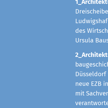
1_Architekt
Dreischeib
Ludwigshafe
des Wirtsch
Ursula Bau
2_Architekt
baugeschich
Düsseldorf 
neue EZB in
mit Sachverh
verantworte