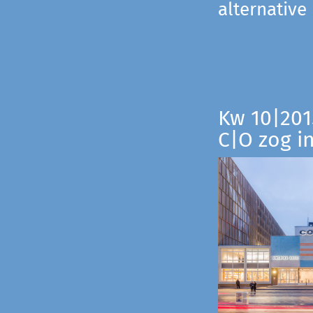
alternative
Kw 10|201
C|O zog i