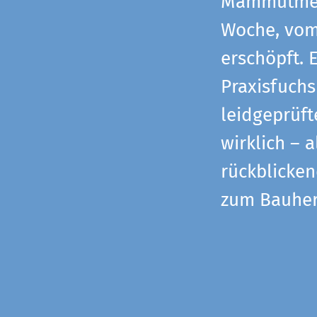
Mammutmess
Woche, vom 
erschöpft. 
Praxisfuchs
leidgeprüf
wirklich – 
rückblicke
zum Bauher