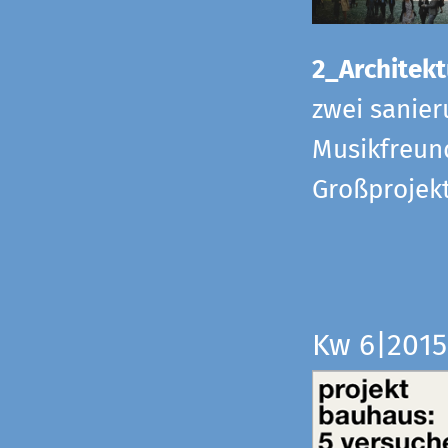
2_Architekt
zwei sanier
Musikfreund
Großprojek
Kw 6|201