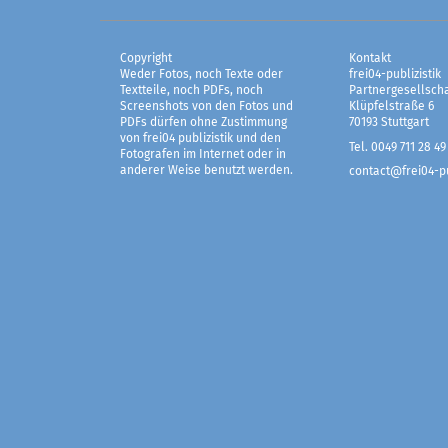
Copyright
Kontakt
Weder Fotos, noch Texte oder
frei04-publizistik
Textteile, noch PDFs, noch
Partnergesellscha
Screenshots von den Fotos und
Klüpfelstraße 6
PDFs dürfen ohne Zustimmung
70193 Stuttgart
von frei04 publizistik und den
Tel. 0049 711 28 49
Fotografen im Internet oder in
anderer Weise benutzt werden.
contact@frei04-pu