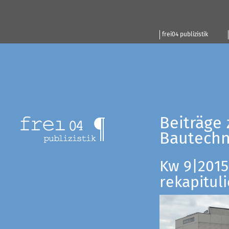
frei04 publizistik
Beiträge 
Bautechn
Kw 9|2015:
rekapituli