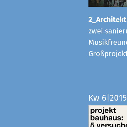
2_Architekt
zwei sanier
Musikfreund
Großprojek
Kw 6|201