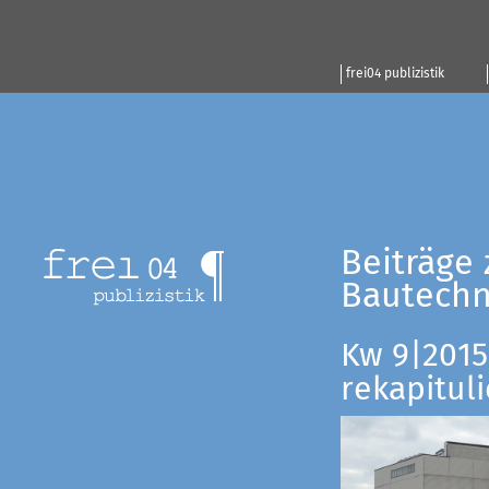
frei04 publizistik
Beiträge 
Bautechn
Kw 9|2015:
rekapituli