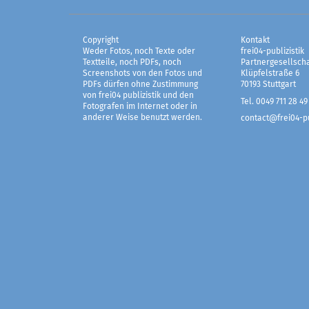
Copyright
Kontakt
Weder Fotos, noch Texte oder
frei04-publizistik
Textteile, noch PDFs, noch
Partnergesellscha
Screenshots von den Fotos und
Klüpfelstraße 6
PDFs dürfen ohne Zustimmung
70193 Stuttgart
von frei04 publizistik und den
Tel. 0049 711 28 49
Fotografen im Internet oder in
anderer Weise benutzt werden.
contact@frei04-pu