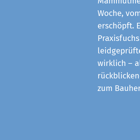
Mammutmess
Woche, vom 
erschöpft. 
Praxisfuchs
leidgeprüf
wirklich – 
rückblicke
zum Bauher