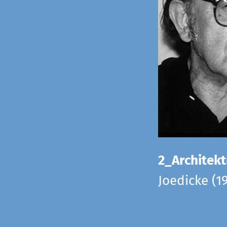
2_Architekt
Joedicke (1