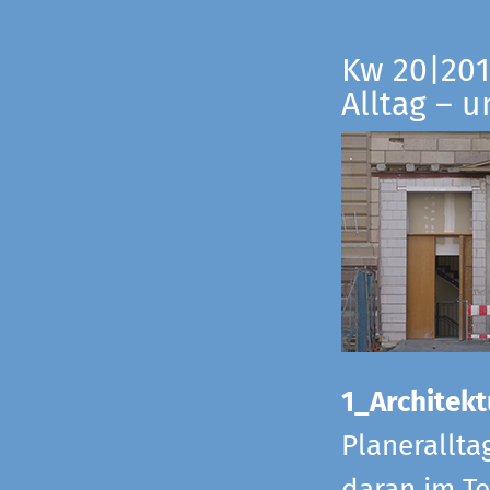
Kw 20|201
Alltag – 
1_Architekt
Planerallta