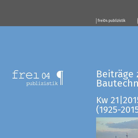
frei04 publizistik
Beiträge 
Bautechn
Kw 21|201
(1925-201