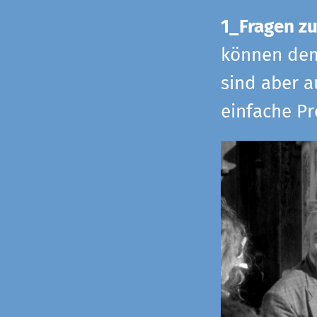
1_Fragen zu
können dem 
sind aber a
einfache Pr