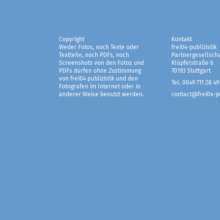
Copyright
Kontakt
Weder Fotos, noch Texte oder
frei04-publizistik
Textteile, noch PDFs, noch
Partnergesellscha
Screenshots von den Fotos und
Klüpfelstraße 6
PDFs dürfen ohne Zustimmung
70193 Stuttgart
von frei04 publizistik und den
Tel. 0049 711 28 49
Fotografen im Internet oder in
anderer Weise benutzt werden.
contact@frei04-pu