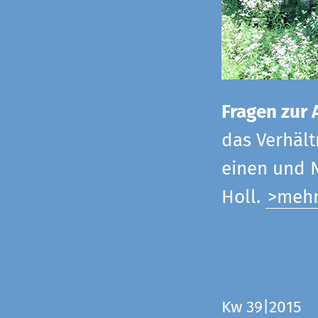
Fragen zur 
das Verhältn
einen und N
Holl.
>meh
Kw 39|2015