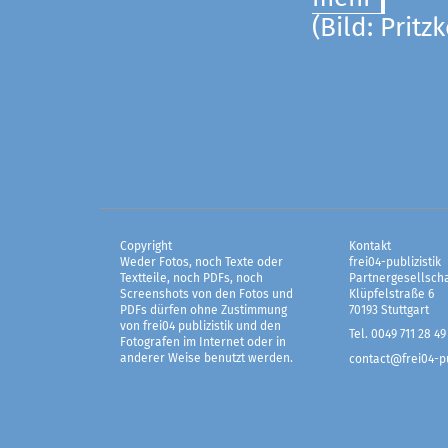
(Bild: Pritz
Copyright
Kontakt
Weder Fotos, noch Texte oder
frei04-publizistik
Textteile, noch PDFs, noch
Partnergesellscha
Screenshots von den Fotos und
Klüpfelstraße 6
PDFs dürfen ohne Zustimmung
70193 Stuttgart
von frei04 publizistik und den
Tel. 0049 711 28 49
Fotografen im Internet oder in
anderer Weise benutzt werden.
contact@frei04-pu