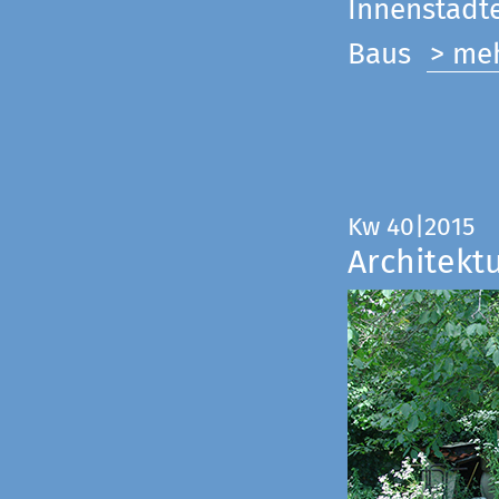
Innenstadte
Baus
> me
Kw 40|2015
Architekt