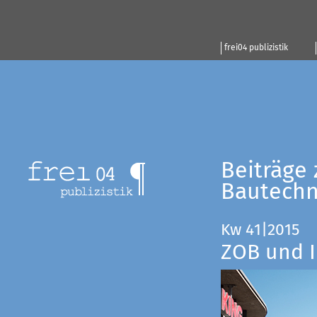
frei04 publizistik
Beiträge 
Bautechn
Kw 41|2015
ZOB und I