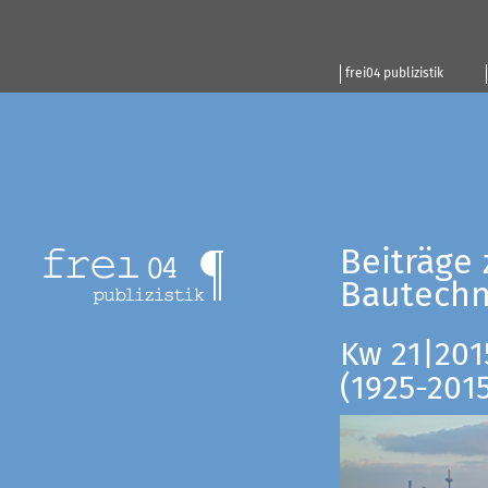
frei04 publizistik
Beiträge 
Bautechn
Kw 21|201
(1925-201