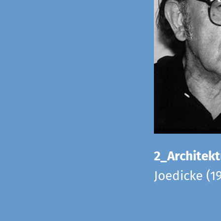
2_Architekt
Joedicke (1