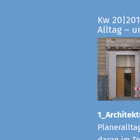
Kw 20|201
Alltag – 
1_Architekt
Planerallta