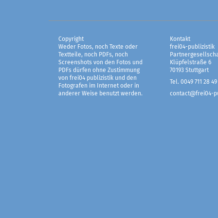
Copyright
Kontakt
Weder Fotos, noch Texte oder
frei04-publizistik
Textteile, noch PDFs, noch
Partnergesellscha
Screenshots von den Fotos und
Klüpfelstraße 6
PDFs dürfen ohne Zustimmung
70193 Stuttgart
von frei04 publizistik und den
Tel. 0049 711 28 49
Fotografen im Internet oder in
anderer Weise benutzt werden.
contact@frei04-pu