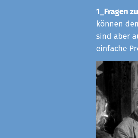
1_Fragen zu
können dem 
sind aber a
einfache Pr