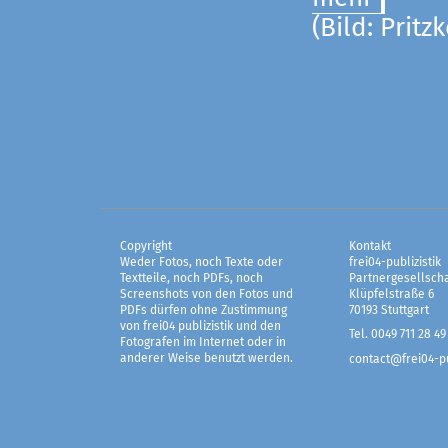
(Bild: Pritz
Copyright
Kontakt
Weder Fotos, noch Texte oder
frei04-publizistik
Textteile, noch PDFs, noch
Partnergesellscha
Screenshots von den Fotos und
Klüpfelstraße 6
PDFs dürfen ohne Zustimmung
70193 Stuttgart
von frei04 publizistik und den
Tel. 0049 711 28 49
Fotografen im Internet oder in
anderer Weise benutzt werden.
contact@frei04-pu