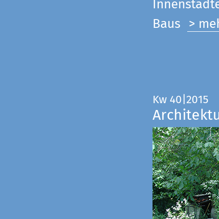
Innenstadte
Baus
> me
Kw 40|2015
Architekt