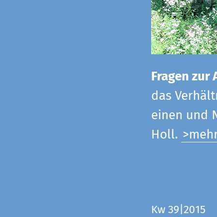
Fragen zur 
das Verhältn
einen und N
Holl.
>meh
Kw 39|2015