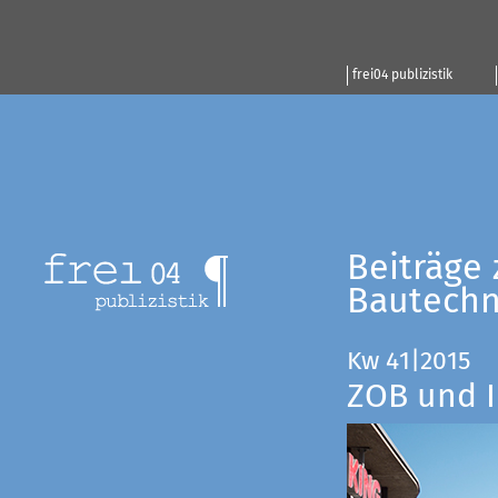
frei04 publizistik
Beiträge 
Bautechn
Kw 41|2015
ZOB und I