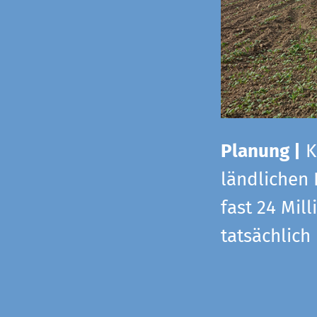
Planung |
K
ländlichen
fast 24 Mi
tatsächlic