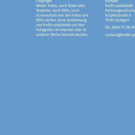
Copyright
Kontakt
Weder Fotos, noch Texte oder
frei04-publizistik
Textteile, noch PDFs, noch
Partnergesellscha
Screenshots von den Fotos und
Klüpfelstraße 6
PDFs dürfen ohne Zustimmung
70193 Stuttgart
von frei04 publizistik und den
Tel. 0049 711 28 49
Fotografen im Internet oder in
anderer Weise benutzt werden.
contact@frei04-pu