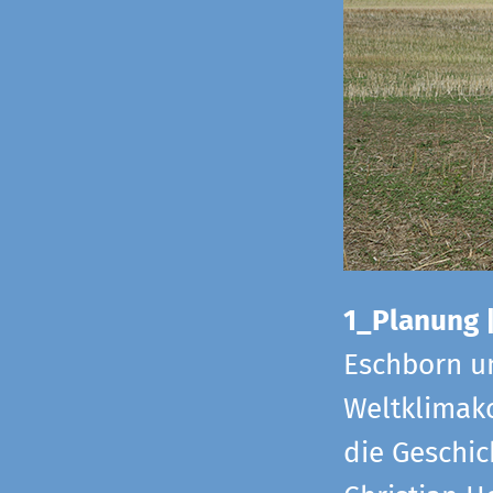
1_Planung 
Eschborn u
Weltklimako
die Geschic