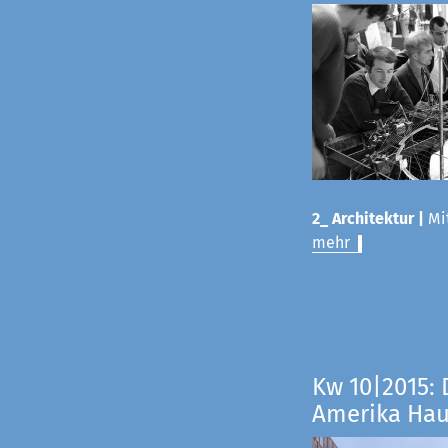
2_ Architektur |
Mit
mehr
Kw 10|2015: 
Amerika Ha