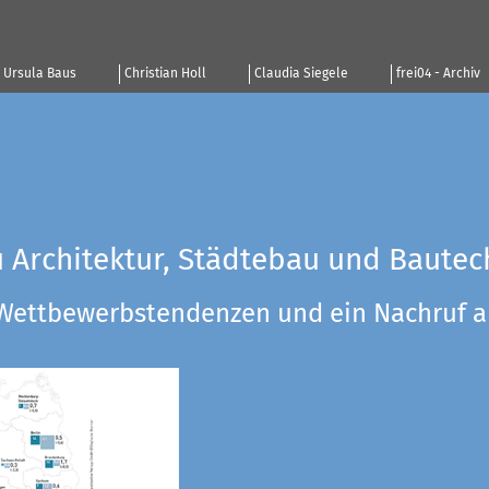
Ursula Baus
Christian Holl
Claudia Siegele
frei04 - Archiv
u Architektur, Städtebau und Bautec
 Wettbewerbstendenzen und ein Nachruf a