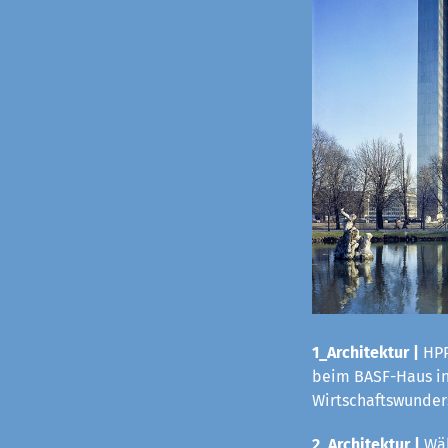
1_Architektur |
HPP
beim BASF-Haus in 
Wirtschaftswunders
2_Architektur |
Wäh