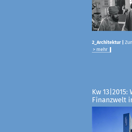
2_Architektur |
Zum
> mehr
Kw 13|2015: 
Finanzwelt i