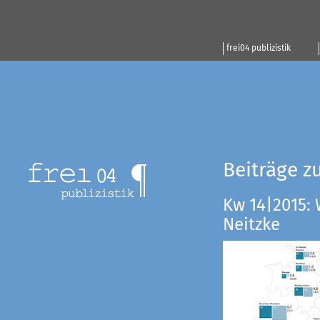
frei04 publizistik
Beiträge z
Kw 14|2015:
Neitzke