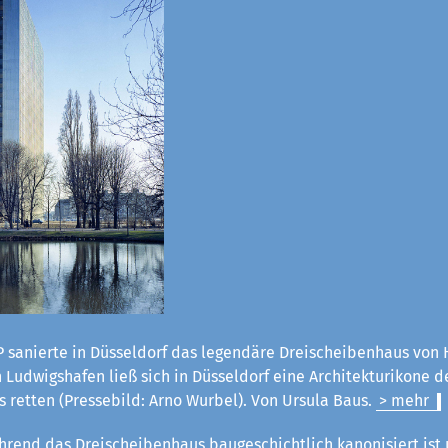
 sanierte in Düsseldorf das legendäre Dreischeibenhaus von H
Ludwigshafen ließ sich in Düsseldorf eine Architekturikone d
 retten (Pressebild: Arno Wurbel). Von Ursula Baus.
> mehr
rend das Dreischeibenhaus baugeschichtlich kanonisiert ist