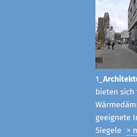
1_
Architekt
bieten sich
Wärmedämmu
geeignete 
Siegel
e
> 