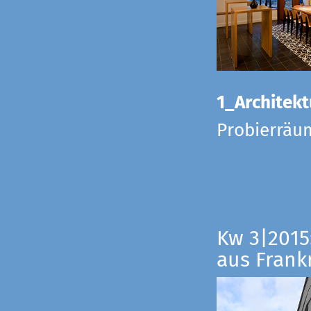
1_Architekt
Probierräu
Kw 3|2015
aus Frankr