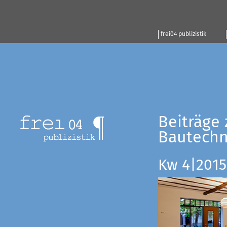
frei04 publizistik
Beiträge 
Bautechn
Kw 4|2015