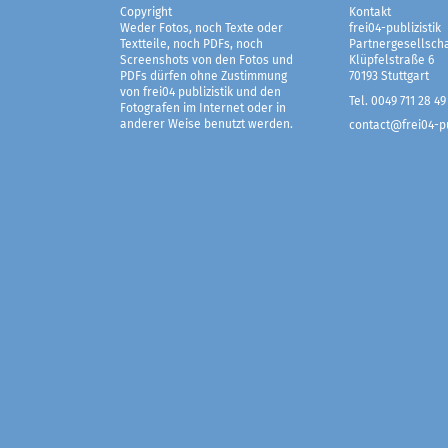
Copyright
Kontakt
Weder Fotos, noch Texte oder
frei04-publizistik
Textteile, noch PDFs, noch
Partnergesellscha
Screenshots von den Fotos und
Klüpfelstraße 6
PDFs dürfen ohne Zustimmung
70193 Stuttgart
von frei04 publizistik und den
Tel. 0049 711 28 49
Fotografen im Internet oder in
anderer Weise benutzt werden.
contact@frei04-pu