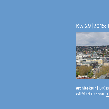
Kw 29|2015:
Architektur |
Brüss
Wilfried Dechau.
>