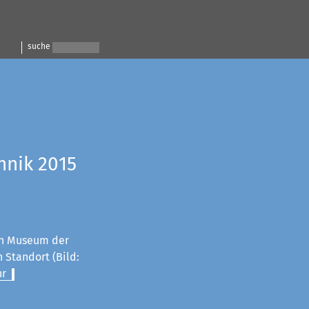
suche
hnik 2015
n Museum der
 Standort (Bild:
r