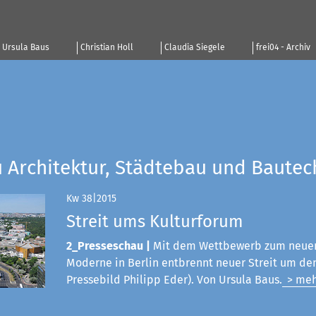
Ursula Baus
Christian Holl
Claudia Siegele
frei04 - Archiv
u Architektur, Städtebau und Bautec
Kw 38|2015
Streit ums Kulturforum
2_Presseschau |
Mit dem Wettbewerb zum neue
Moderne in Berlin entbrennt neuer Streit um den
Pressebild Philipp Eder). Von Ursula Baus.
> meh