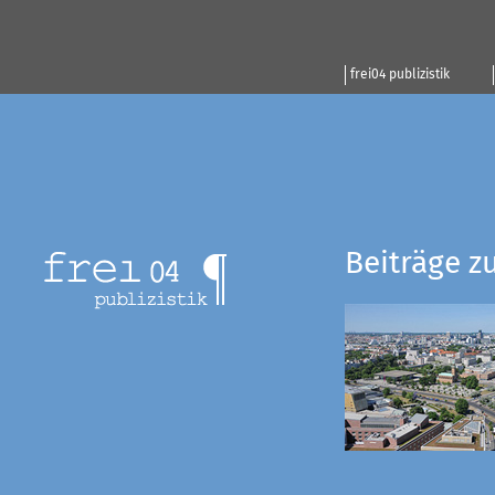
frei04 publizistik
Beiträge z