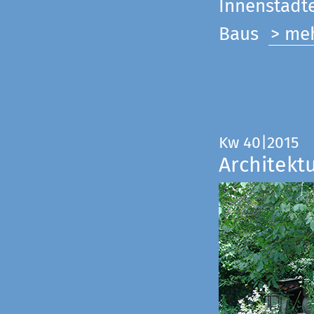
Innenstadte
Baus
> me
Kw 40|2015
Architekt