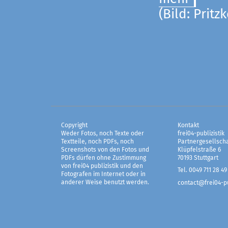
(Bild: Pritz
Copyright
Kontakt
Weder Fotos, noch Texte oder
frei04-publizistik
Textteile, noch PDFs, noch
Partnergesellscha
Screenshots von den Fotos und
Klüpfelstraße 6
PDFs dürfen ohne Zustimmung
70193 Stuttgart
von frei04 publizistik und den
Tel. 0049 711 28 49
Fotografen im Internet oder in
anderer Weise benutzt werden.
contact@frei04-pu