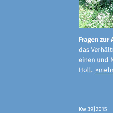
Fragen zur 
das Verhältn
einen und N
Holl.
>meh
Kw 39|2015