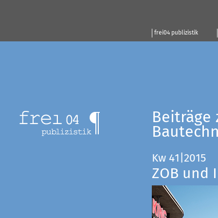
frei04 publizistik
Beiträge 
Bautechn
Kw 41|2015
ZOB und I