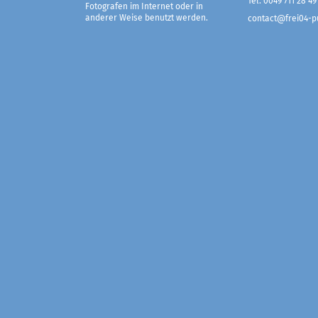
Tel. 0049 711 28 49
Fotografen im Internet oder in
anderer Weise benutzt werden.
contact@frei04-pu