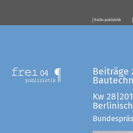
frei04 publizistik
Beiträge 
Bautechn
Kw 28|201
Berlinisc
Bundespräsi