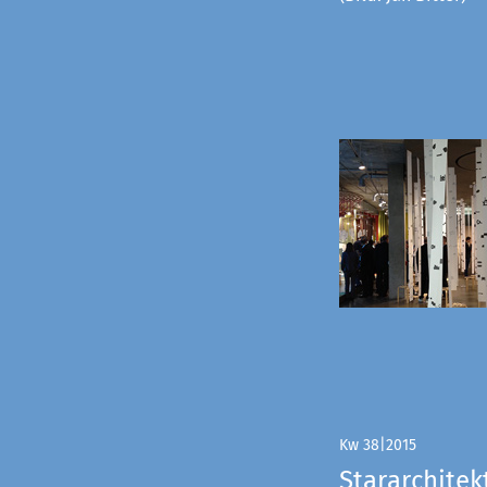
Kw 38|2015
Stararchitek