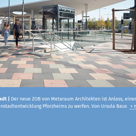
adt |
Der neue ZOB von Metaraum Architekten ist Anlass, einen
enstadtentwicklung Pforzheims zu werfen. Von Ursula Baus
> 