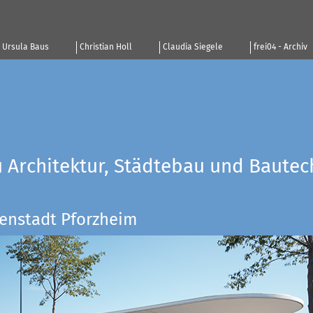
Ursula Baus
Christian Holl
Claudia Siegele
frei04 - Archiv
u Architektur, Städtebau und Bautec
enstadt Pforzheim