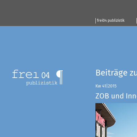
frei04 publizistik
Beiträge z
Kw 41|2015
ZOB und Inn