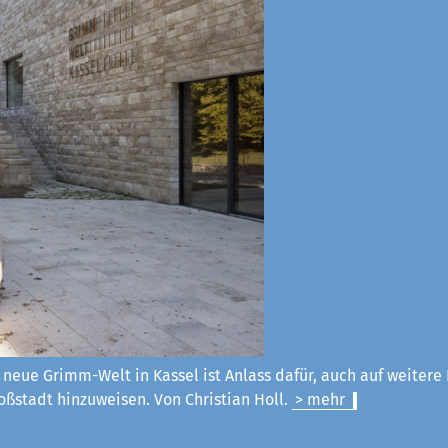
 neue Grimm-Welt in Kassel ist Anlass dafür, auch auf weitere
ßstadt hinzuweisen. Von Christian Holl.
> mehr