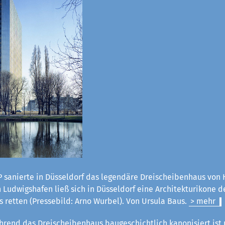
 sanierte in Düsseldorf das legendäre Dreischeibenhaus von H
Ludwigshafen ließ sich in Düsseldorf eine Architekturikone d
 retten (Pressebild: Arno Wurbel). Von Ursula Baus.
> mehr
rend das Dreischeibenhaus baugeschichtlich kanonisiert ist