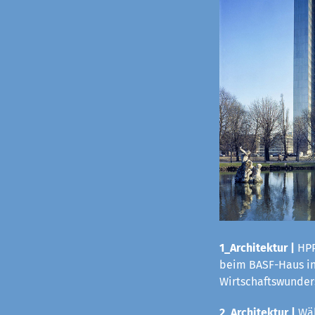
1_Architektur |
HPP
beim BASF-Haus in 
Wirtschaftswunders
2_Architektur |
Wäh