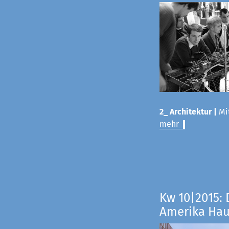
2_ Architektur |
Mit
mehr
Kw 10|2015: 
Amerika Ha