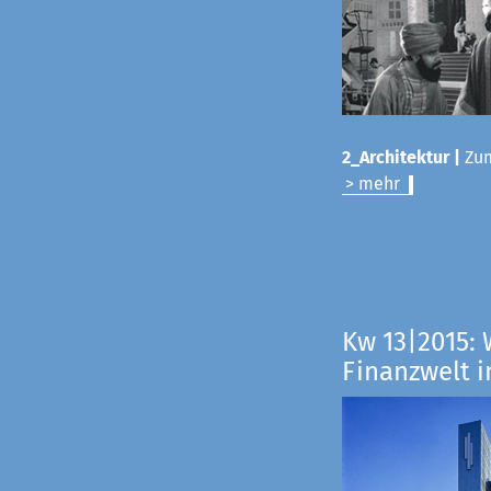
2_Architektur |
Zum
> mehr
Kw 13|2015: 
Finanzwelt i