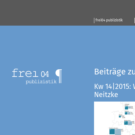
frei04 publizistik
Beiträge z
Kw 14|2015:
Neitzke