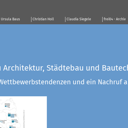
Ursula Baus
Christian Holl
Claudia Siegele
frei04 - Archiv
u Architektur, Städtebau und Bautec
 Wettbewerbstendenzen und ein Nachruf a