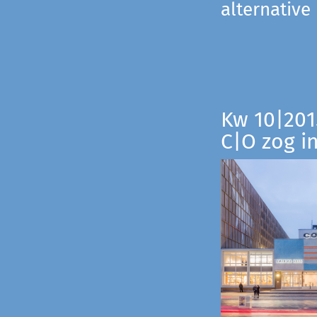
alternative
Kw 10|201
C|O zog i