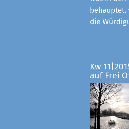
behauptet,
die Würdig
Kw 11|201
auf Frei O