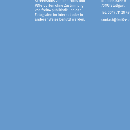
Screenshots von den Fotos und
Klüpfelstraße 6
PDFs dürfen ohne Zustimmung
70193 Stuttgart
von frei04 publizistik und den
Tel. 0049 711 28 49
Fotografen im Internet oder in
anderer Weise benutzt werden.
contact@frei04-pu