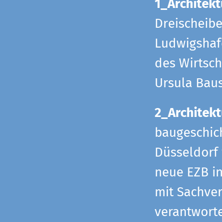
1_Architekt
Dreischeib
Ludwigshafe
des Wirtsch
Ursula Bau
2_Architekt
baugeschich
Düsseldorf 
neue EZB in
mit Sachverh
verantworte