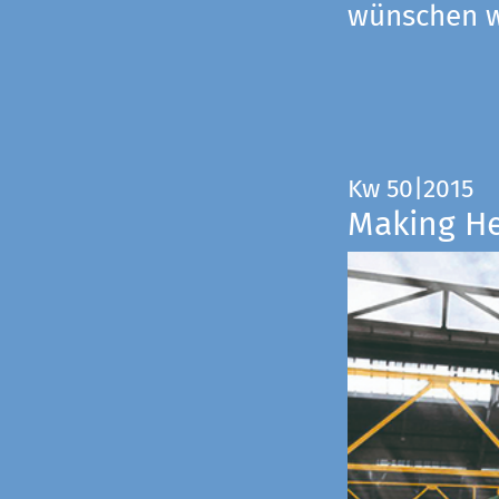
wünschen wi
Kw 50|2015
Making H