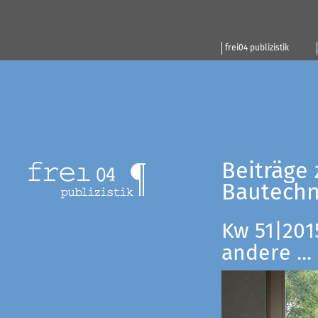
frei04 publizistik
Beiträge 
Bautechn
Kw 51|201
andere ...