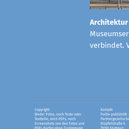
Architektur
Museumserw
verbindet. 
Copyright
Kontakt
Weder Fotos, noch Texte oder
frei04-publizistik
Textteile, noch PDFs, noch
Partnergesellscha
Screenshots von den Fotos und
Klüpfelstraße 6
PDFs dürfen ohne Zustimmung
70193 Stuttgart