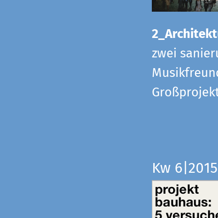
2_Architekt
zwei sanier
Musikfreund
Großprojek
Kw 6|201