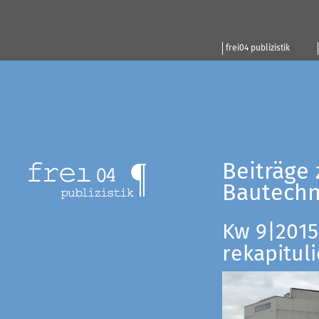
frei04 publizistik
Beiträge 
Bautechn
Kw 9|2015:
rekapituli