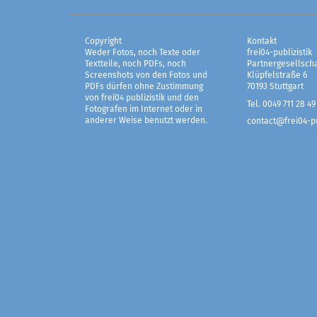
Copyright
Kontakt
Weder Fotos, noch Texte oder
frei04-publizistik
Textteile, noch PDFs, noch
Partnergesellscha
Screenshots von den Fotos und
Klüpfelstraße 6
PDFs dürfen ohne Zustimmung
70193 Stuttgart
von frei04 publizistik und den
Tel. 0049 711 28 49
Fotografen im Internet oder in
anderer Weise benutzt werden.
contact@frei04-pu