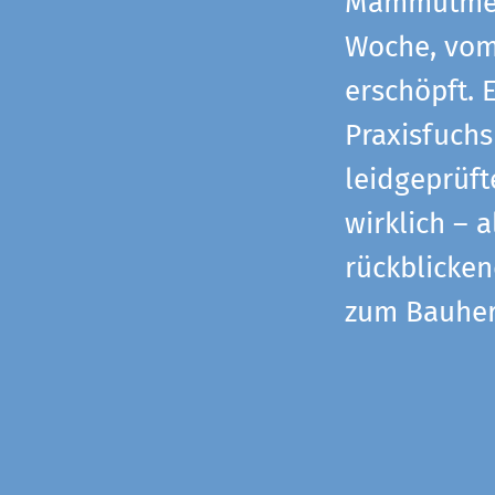
Mammutmess
Woche, vom 
erschöpft. 
Praxisfuchs
leidgeprüf
wirklich – 
rückblicke
zum Bauher