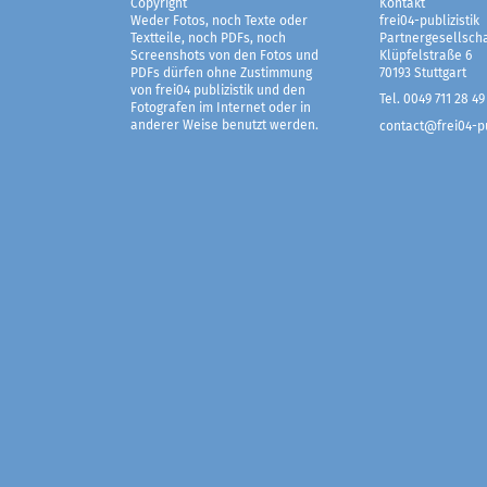
Copyright
Kontakt
Weder Fotos, noch Texte oder
frei04-publizistik
Textteile, noch PDFs, noch
Partnergesellscha
Screenshots von den Fotos und
Klüpfelstraße 6
PDFs dürfen ohne Zustimmung
70193 Stuttgart
von frei04 publizistik und den
Tel. 0049 711 28 49
Fotografen im Internet oder in
anderer Weise benutzt werden.
contact@frei04-pu