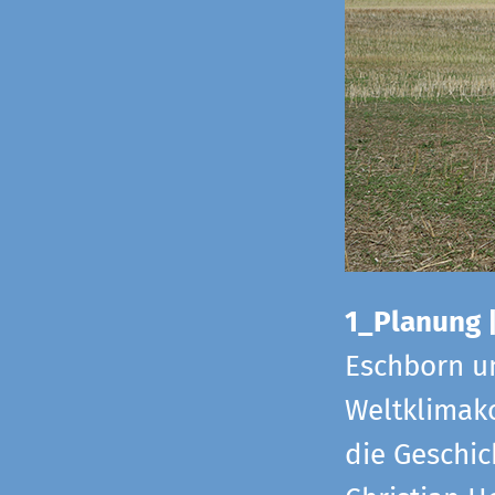
1_Planung 
Eschborn u
Weltklimako
die Geschic