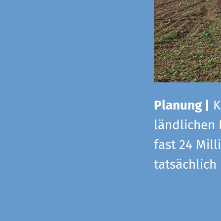
Planung |
K
ländlichen
fast 24 Mi
tatsächlic