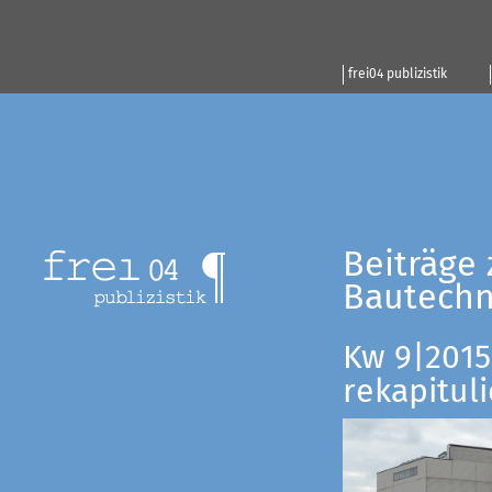
frei04 publizistik
Beiträge 
Bautechn
Kw 9|2015:
rekapituli