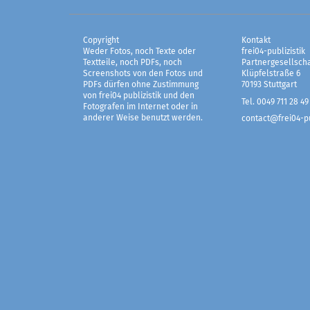
Copyright
Kontakt
Weder Fotos, noch Texte oder
frei04-publizistik
Textteile, noch PDFs, noch
Partnergesellscha
Screenshots von den Fotos und
Klüpfelstraße 6
PDFs dürfen ohne Zustimmung
70193 Stuttgart
von frei04 publizistik und den
Tel. 0049 711 28 49
Fotografen im Internet oder in
anderer Weise benutzt werden.
contact@frei04-pu