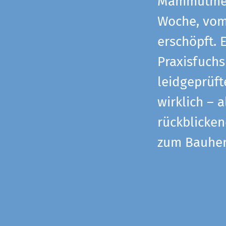
Mammutmess
Woche, vom 
erschöpft. 
Praxisfuchs
leidgeprüf
wirklich – 
rückblicke
zum Bauher