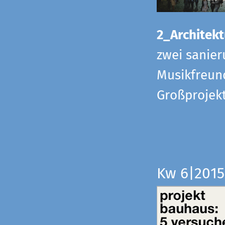
2_Architekt
zwei sanier
Musikfreund
Großprojek
Kw 6|201