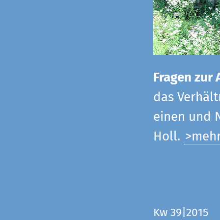
Fragen zur 
das Verhältn
einen und N
Holl.
>meh
Kw 39|2015