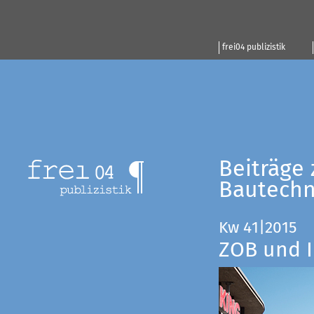
frei04 publizistik
Beiträge 
Bautechn
Kw 41|2015
ZOB und I