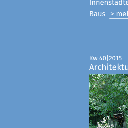
Innenstadte
Baus
> me
Kw 40|2015
Architekt