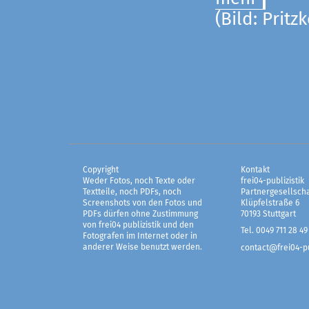
(Bild: Pritz
Copyright
Kontakt
Weder Fotos, noch Texte oder
frei04-publizistik
Textteile, noch PDFs, noch
Partnergesellscha
Screenshots von den Fotos und
Klüpfelstraße 6
PDFs dürfen ohne Zustimmung
70193 Stuttgart
von frei04 publizistik und den
Tel. 0049 711 28 49
Fotografen im Internet oder in
anderer Weise benutzt werden.
contact@frei04-pu