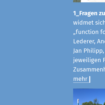
1_Fragen zur
widmet sic
„function f
Lederer, An
Jan Philipp
jeweiligen 
Zusammenha
mehr