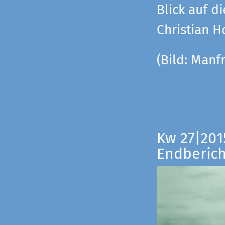
Blick auf di
Christian 
(Bild:
Manfr
Kw 27|201
Endberich