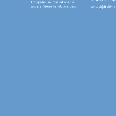
Tel. 0049 711 28 49
Fotografen im Internet oder in
anderer Weise benutzt werden.
contact@frei04-pu