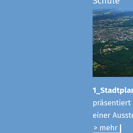
Schule
1_Stadtpla
präsentiert
einer Ausst
> mehr