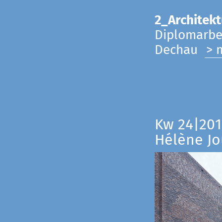
2_Architekt
Diplomarbei
Dechau
> 
Kw 24|201
Hélène Jo