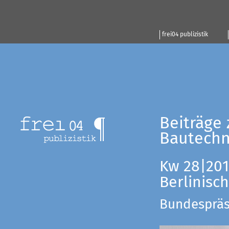
frei04 publizistik
Beiträge 
Bautechn
Kw 28|201
Berlinisc
Bundespräsi