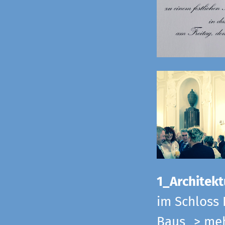
1_Architekt
im Schloss 
Baus
> me