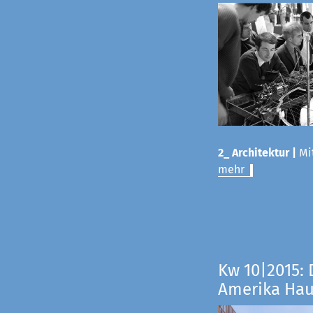
2_ Architektur |
Mit
mehr
Kw 10|2015: 
Amerika Ha