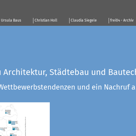
Ursula Baus
Christian Holl
Claudia Siegele
frei04 - Archiv
u Architektur, Städtebau und Bautec
 Wettbewerbstendenzen und ein Nachruf a