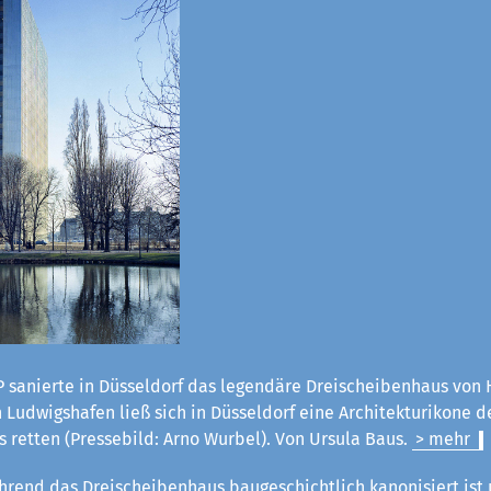
 sanierte in Düsseldorf das legendäre Dreischeibenhaus von H
Ludwigshafen ließ sich in Düsseldorf eine Architekturikone d
 retten (Pressebild: Arno Wurbel). Von Ursula Baus.
> mehr
rend das Dreischeibenhaus baugeschichtlich kanonisiert ist