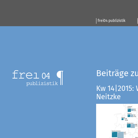
frei04 publizistik
Beiträge z
Kw 14|2015:
Neitzke