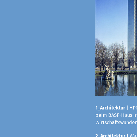
1_Architektur |
HPP
beim BASF-Haus in 
Wirtschaftswunders
2_Architektur |
Wäh