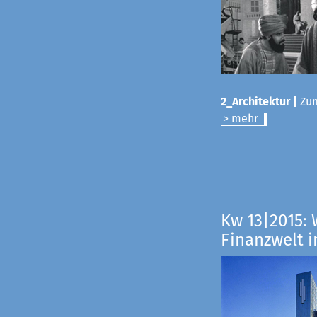
2_Architektur |
Zum
> mehr
Kw 13|2015: 
Finanzwelt i