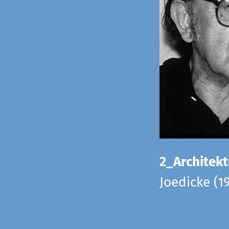
2_Architekt
Joedicke (1