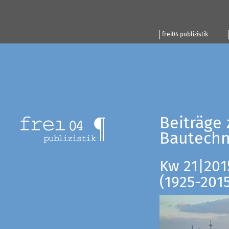
frei04 publizistik
Beiträge 
Bautechn
Kw 21|201
(1925-201