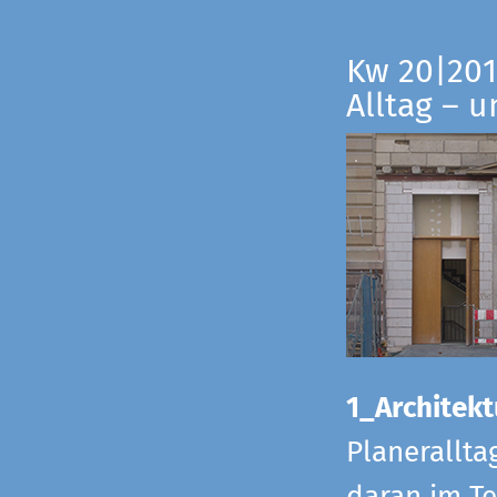
Kw 20|201
Alltag – 
1_Architekt
Planerallta