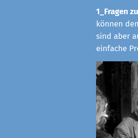
1_Fragen zu
können dem 
sind aber a
einfache Pr