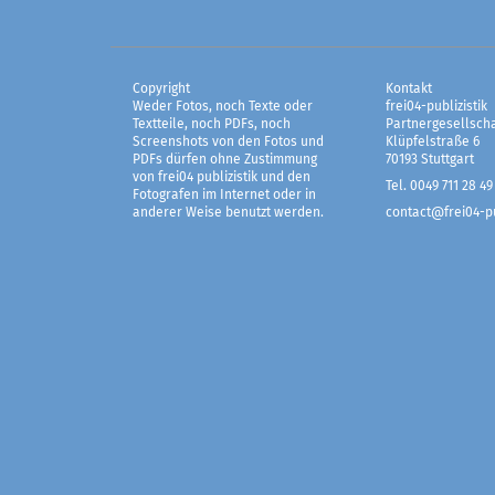
Copyright
Kontakt
Weder Fotos, noch Texte oder
frei04-publizistik
Textteile, noch PDFs, noch
Partnergesellscha
Screenshots von den Fotos und
Klüpfelstraße 6
PDFs dürfen ohne Zustimmung
70193 Stuttgart
von frei04 publizistik und den
Tel. 0049 711 28 49
Fotografen im Internet oder in
anderer Weise benutzt werden.
contact@frei04-pu