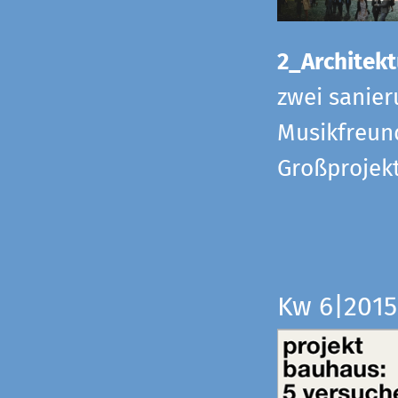
2_Architekt
zwei sanier
Musikfreund
Großprojek
Kw 6|201