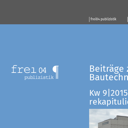
frei04 publizistik
Beiträge 
Bautechn
Kw 9|2015:
rekapituli