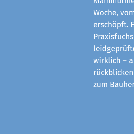
Mammutmess
Woche, vom 
erschöpft. 
Praxisfuchs
leidgeprüf
wirklich – 
rückblicke
zum Bauher