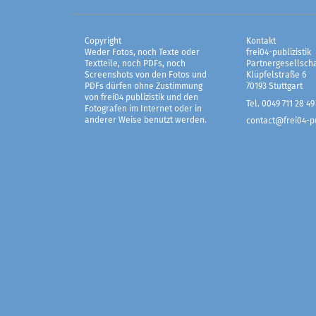
Copyright
Kontakt
Weder Fotos, noch Texte oder
frei04-publizistik
Textteile, noch PDFs, noch
Partnergesellscha
Screenshots von den Fotos und
Klüpfelstraße 6
PDFs dürfen ohne Zustimmung
70193 Stuttgart
von frei04 publizistik und den
Tel. 0049 711 28 49
Fotografen im Internet oder in
anderer Weise benutzt werden.
contact@frei04-pu