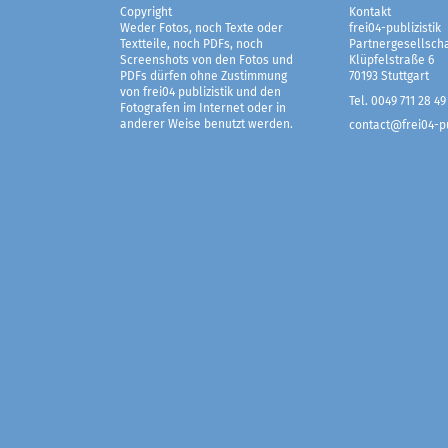
Copyright
Kontakt
Weder Fotos, noch Texte oder
frei04-publizistik
Textteile, noch PDFs, noch
Partnergesellscha
Screenshots von den Fotos und
Klüpfelstraße 6
PDFs dürfen ohne Zustimmung
70193 Stuttgart
von frei04 publizistik und den
Tel. 0049 711 28 49
Fotografen im Internet oder in
anderer Weise benutzt werden.
contact@frei04-pu