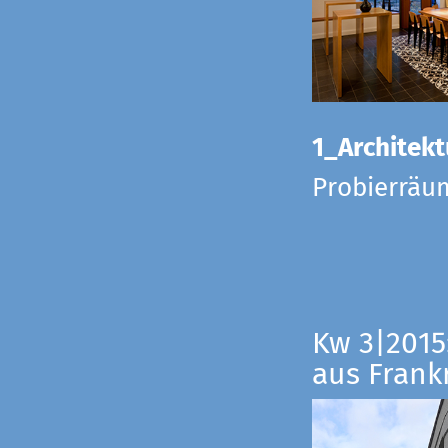
1_Architekt
Probierräu
Kw 3|2015
aus Frankr