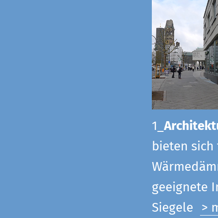
1_
Architekt
bieten sich
Wärmedämmu
geeignete 
Siegel
e
> 