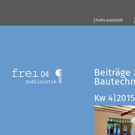
frei04 publizistik
Beiträge 
Bautechn
Kw 4|2015