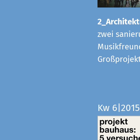
2_Architekt
zwei sanier
Musikfreund
Großprojek
Kw 6|201