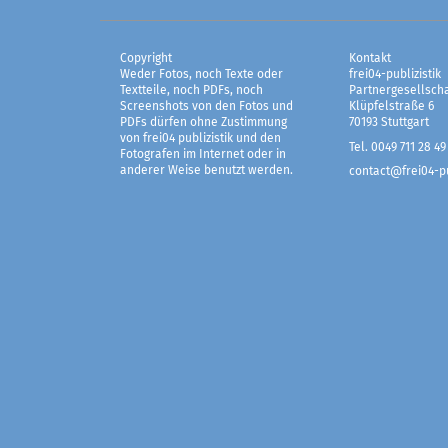
Copyright
Kontakt
Weder Fotos, noch Texte oder
frei04-publizistik
Textteile, noch PDFs, noch
Partnergesellscha
Screenshots von den Fotos und
Klüpfelstraße 6
PDFs dürfen ohne Zustimmung
70193 Stuttgart
von frei04 publizistik und den
Tel. 0049 711 28 49
Fotografen im Internet oder in
anderer Weise benutzt werden.
contact@frei04-pu