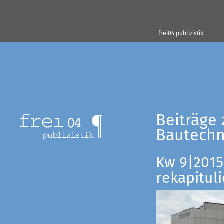
frei04 publizistik
Beiträge 
Bautechn
Kw 9|2015:
rekapituli