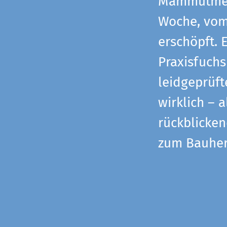
Mammutmess
Woche, vom 
erschöpft. 
Praxisfuchs
leidgeprüf
wirklich – 
rückblicke
zum Bauher