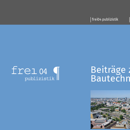
frei04 publizistik
Beiträge 
Bautechn