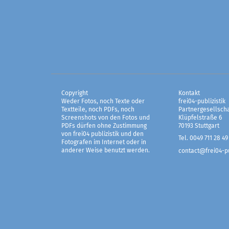
Copyright
Kontakt
Weder Fotos, noch Texte oder
frei04-publizistik
Textteile, noch PDFs, noch
Partnergesellscha
Screenshots von den Fotos und
Klüpfelstraße 6
PDFs dürfen ohne Zustimmung
70193 Stuttgart
von frei04 publizistik und den
Tel. 0049 711 28 49
Fotografen im Internet oder in
anderer Weise benutzt werden.
contact@frei04-pu