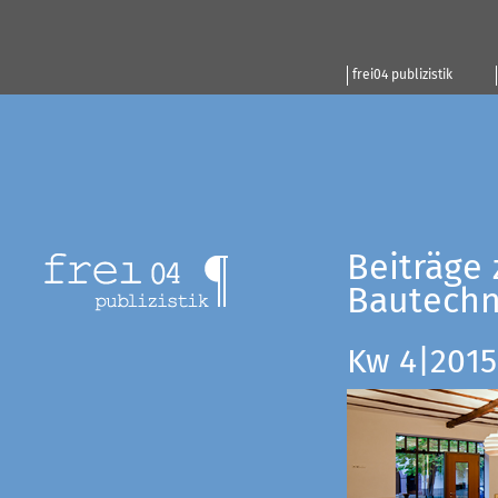
frei04 publizistik
Beiträge 
Bautechn
Kw 4|2015