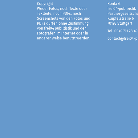
Copyright
Kontakt
Weder Fotos, noch Texte oder
frei04-publizistik
Textteile, noch PDFs, noch
Partnergesellscha
Screenshots von den Fotos und
Klüpfelstraße 6
PDFs dürfen ohne Zustimmung
70193 Stuttgart
von frei04 publizistik und den
Tel. 0049 711 28 49
Fotografen im Internet oder in
anderer Weise benutzt werden.
contact@frei04-pu