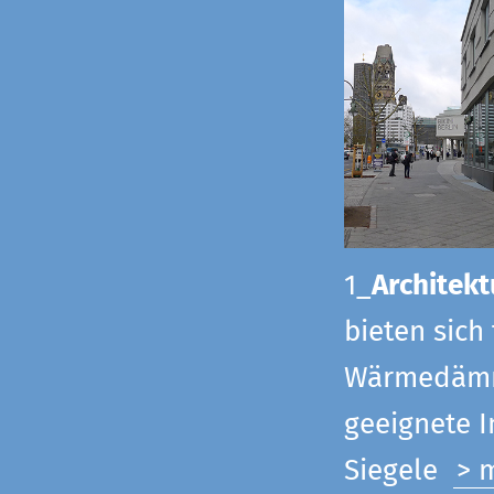
1_
Architekt
bieten sich
Wärmedämmu
geeignete 
Siegel
e
> 