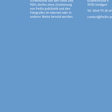
Screenshots von den Fotos und
Klüpfelstraße 6
PDFs dürfen ohne Zustimmung
70193 Stuttgart
von frei04 publizistik und den
Tel. 0049 711 28 49
Fotografen im Internet oder in
anderer Weise benutzt werden.
contact@frei04-pu