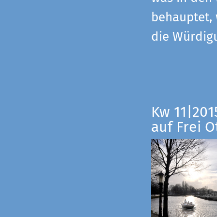
behauptet,
die Würdig
Kw 11|201
auf Frei O