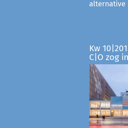
alternative
Kw 10|201
C|O zog i