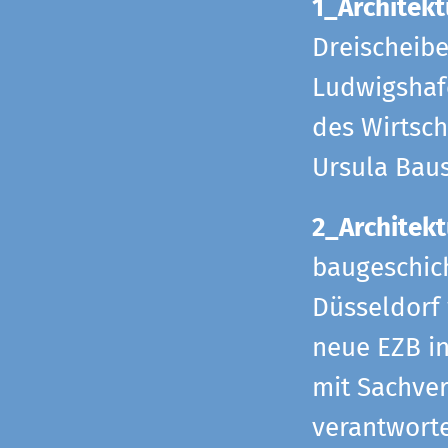
1_Architekt
Dreischeib
Ludwigshafe
des Wirtsch
Ursula Bau
2_Architekt
baugeschich
Düsseldorf 
neue EZB in
mit Sachverh
verantworte