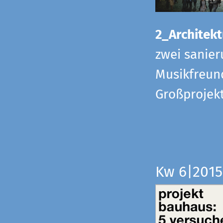
2_Architekt
zwei sanier
Musikfreund
Großprojek
Kw 6|201