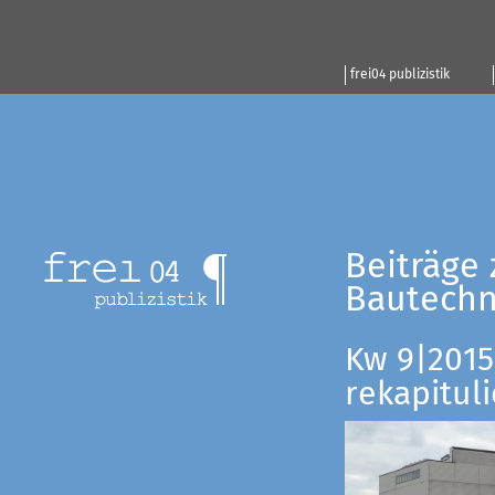
frei04 publizistik
Beiträge 
Bautechn
Kw 9|2015:
rekapituli