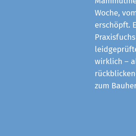
Mammutmess
Woche, vom 
erschöpft. 
Praxisfuchs
leidgeprüf
wirklich – 
rückblicke
zum Bauher