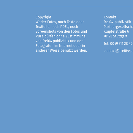
Copyright
Kontakt
Weder Fotos, noch Texte oder
frei04-publizistik
Textteile, noch PDFs, noch
Partnergesellscha
Screenshots von den Fotos und
Klüpfelstraße 6
PDFs dürfen ohne Zustimmung
70193 Stuttgart
von frei04 publizistik und den
Tel. 0049 711 28 49
Fotografen im Internet oder in
anderer Weise benutzt werden.
contact@frei04-pu