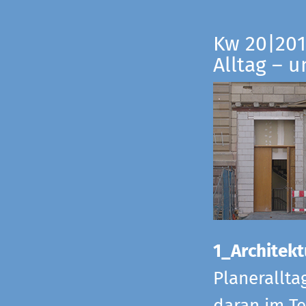
Kw 20|201
Alltag – 
1_Architekt
Planerallta