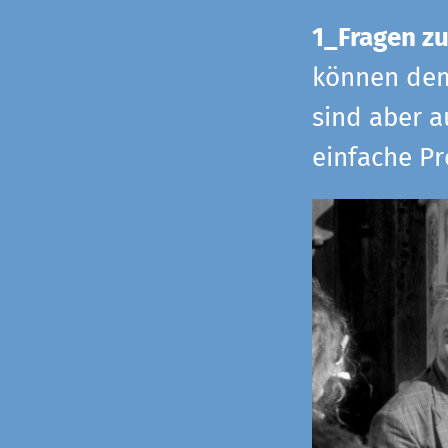
1_Fragen zu
können dem 
sind aber a
einfache Pr