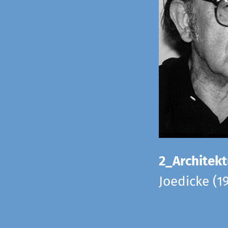
2_Architekt
Joedicke (1