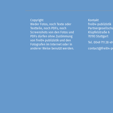
Copyright
Kontakt
Weder Fotos, noch Texte oder
frei04-publizistik
Textteile, noch PDFs, noch
Partnergesellscha
Screenshots von den Fotos und
Klüpfelstraße 6
PDFs dürfen ohne Zustimmung
70193 Stuttgart
von frei04 publizistik und den
Tel. 0049 711 28 49
Fotografen im Internet oder in
anderer Weise benutzt werden.
contact@frei04-pu