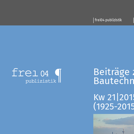
frei04 publizistik
Beiträge 
Bautechn
Kw 21|201
(1925-201