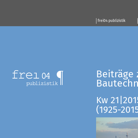
frei04 publizistik
Beiträge 
Bautechn
Kw 21|201
(1925-201