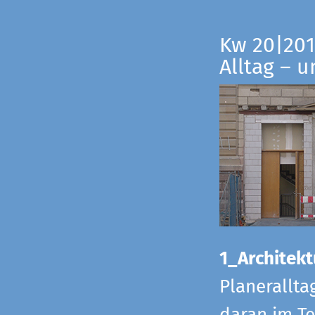
Kw 20|201
Alltag – 
1_Architekt
Planerallta