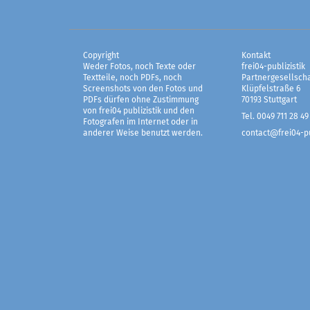
Copyright
Kontakt
Weder Fotos, noch Texte oder
frei04-publizistik
Textteile, noch PDFs, noch
Partnergesellscha
Screenshots von den Fotos und
Klüpfelstraße 6
PDFs dürfen ohne Zustimmung
70193 Stuttgart
von frei04 publizistik und den
Tel. 0049 711 28 49
Fotografen im Internet oder in
anderer Weise benutzt werden.
contact@frei04-pu