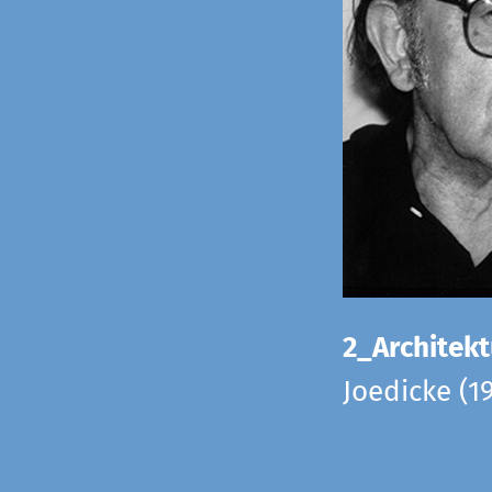
2_Architekt
Joedicke (1