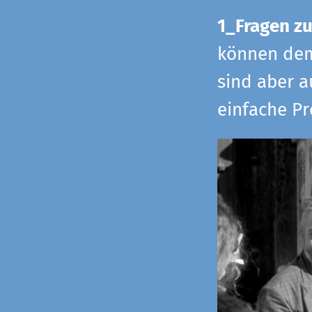
1_Fragen zu
können dem 
sind aber a
einfache Pr