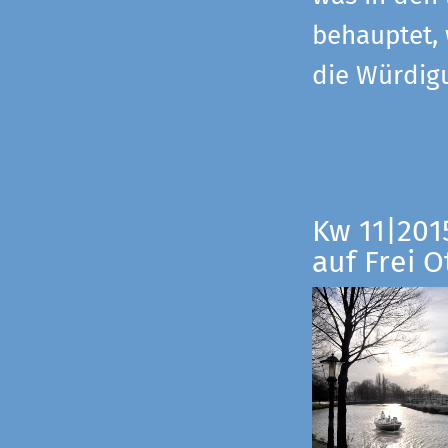
behauptet,
die Würdig
Kw 11|201
auf Frei O