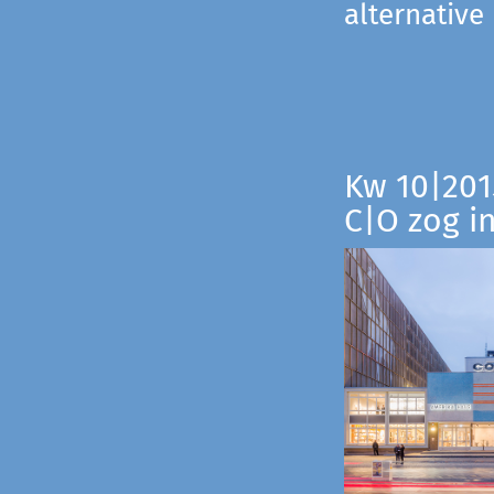
alternative
Kw 10|201
C|O zog i