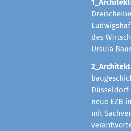
1_Architekt
Dreischeib
Ludwigshafe
des Wirtsch
Ursula Bau
2_Architekt
baugeschich
Düsseldorf 
neue EZB in
mit Sachverh
verantworte