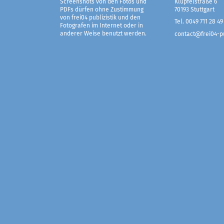
Screenshots von den Fotos und
Klüpfelstraße 6
PDFs dürfen ohne Zustimmung
70193 Stuttgart
von frei04 publizistik und den
Tel. 0049 711 28 49
Fotografen im Internet oder in
anderer Weise benutzt werden.
contact@frei04-pu