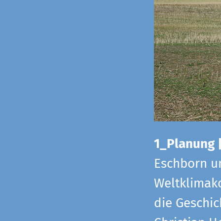
1_Planung 
Eschborn u
Weltklimako
die Geschic