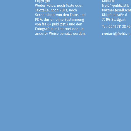
Copyright
Kontakt
Weder Fotos, noch Texte oder
frei04-publizistik
Textteile, noch PDFs, noch
Partnergesellscha
Screenshots von den Fotos und
Klüpfelstraße 6
PDFs dürfen ohne Zustimmung
70193 Stuttgart
von frei04 publizistik und den
Tel. 0049 711 28 49
Fotografen im Internet oder in
anderer Weise benutzt werden.
contact@frei04-pu