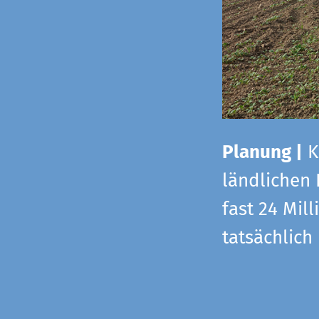
Planung |
K
ländlichen
fast 24 Mi
tatsächlic