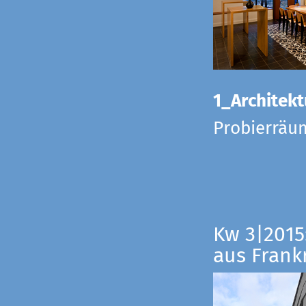
1_Architekt
Probierräu
Kw 3|2015
aus Frankr