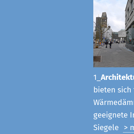
1_
Architekt
bieten sich
Wärmedämmu
geeignete 
Siegel
e
> 