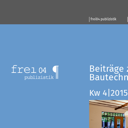
frei04 publizistik
Beiträge 
Bautechn
Kw 4|2015