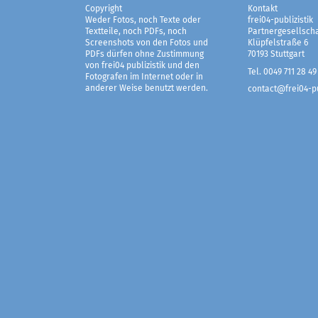
Copyright
Kontakt
Weder Fotos, noch Texte oder
frei04-publizistik
Textteile, noch PDFs, noch
Partnergesellscha
Screenshots von den Fotos und
Klüpfelstraße 6
PDFs dürfen ohne Zustimmung
70193 Stuttgart
von frei04 publizistik und den
Tel. 0049 711 28 49
Fotografen im Internet oder in
anderer Weise benutzt werden.
contact@frei04-pu