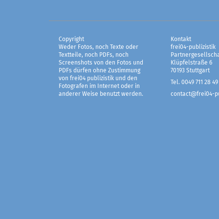
Copyright
Kontakt
Weder Fotos, noch Texte oder
frei04-publizistik
Textteile, noch PDFs, noch
Partnergesellscha
Screenshots von den Fotos und
Klüpfelstraße 6
PDFs dürfen ohne Zustimmung
70193 Stuttgart
von frei04 publizistik und den
Tel. 0049 711 28 49
Fotografen im Internet oder in
anderer Weise benutzt werden.
contact@frei04-pu