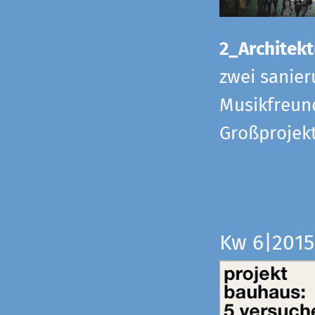
2_Architekt
zwei sanier
Musikfreund
Großprojek
Kw 6|201