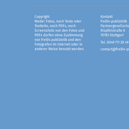
Copyright
Kontakt
Weder Fotos, noch Texte oder
frei04-publizistik
Textteile, noch PDFs, noch
Partnergesellscha
Screenshots von den Fotos und
Klüpfelstraße 6
PDFs dürfen ohne Zustimmung
70193 Stuttgart
von frei04 publizistik und den
Tel. 0049 711 28 49
Fotografen im Internet oder in
anderer Weise benutzt werden.
contact@frei04-pu