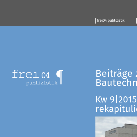
frei04 publizistik
Beiträge 
Bautechn
Kw 9|2015:
rekapituli