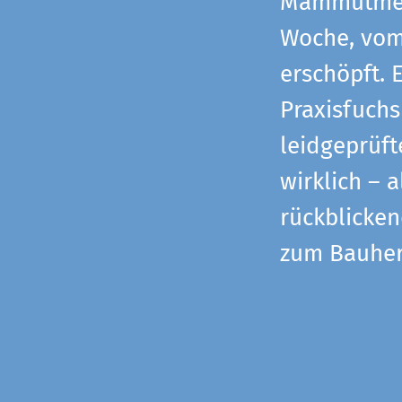
Mammutmess
Woche, vom 
erschöpft. 
Praxisfuchs
leidgeprüf
wirklich – 
rückblicke
zum Bauher