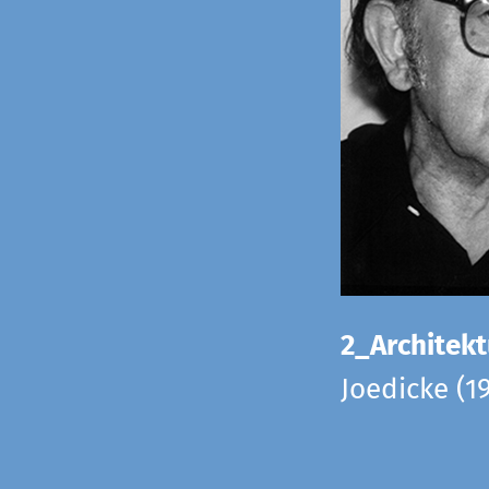
2_Architekt
Joedicke (1