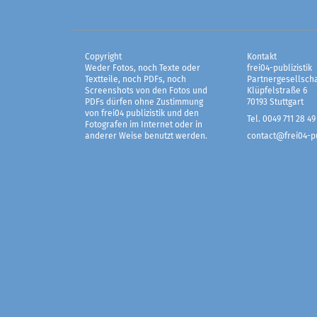
Copyright
Kontakt
Weder Fotos, noch Texte oder
frei04-publizistik
Textteile, noch PDFs, noch
Partnergesellscha
Screenshots von den Fotos und
Klüpfelstraße 6
PDFs dürfen ohne Zustimmung
70193 Stuttgart
von frei04 publizistik und den
Tel. 0049 711 28 49
Fotografen im Internet oder in
anderer Weise benutzt werden.
contact@frei04-pu