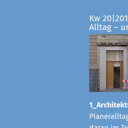
Kw 20|201
Alltag – 
1_Architekt
Planerallta