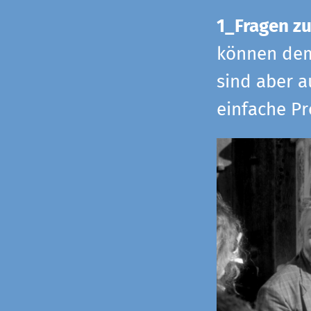
1_Fragen zu
können dem 
sind aber a
einfache Pr