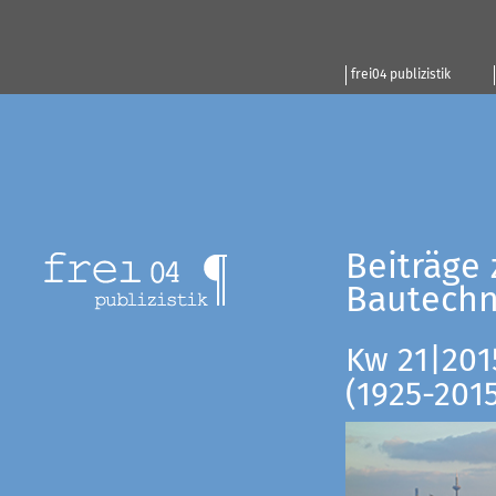
frei04 publizistik
Beiträge 
Bautechn
Kw 21|201
(1925-201