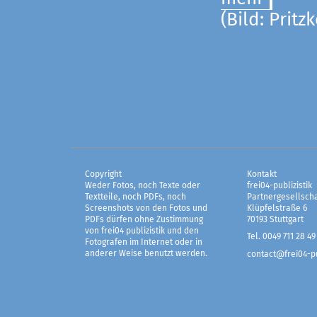
(Bild: Pritz
Copyright
Kontakt
Weder Fotos, noch Texte oder
frei04-publizistik
Textteile, noch PDFs, noch
Partnergesellscha
Screenshots von den Fotos und
Klüpfelstraße 6
PDFs dürfen ohne Zustimmung
70193 Stuttgart
von frei04 publizistik und den
Tel. 0049 711 28 49
Fotografen im Internet oder in
anderer Weise benutzt werden.
contact@frei04-pu