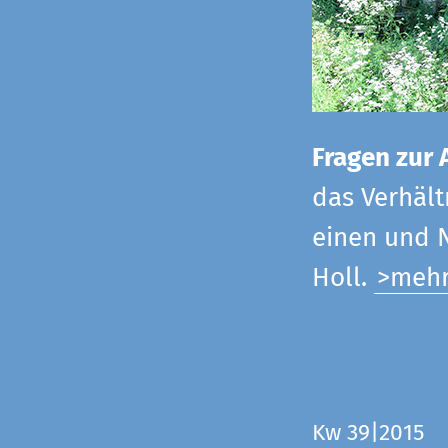
Fragen zur 
das Verhältn
einen und N
Holl.
>meh
Kw 39|2015