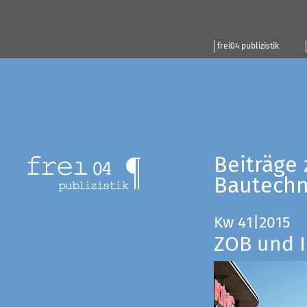
frei04 publizistik
Beiträge 
Bautechn
Kw 41|2015
ZOB und I