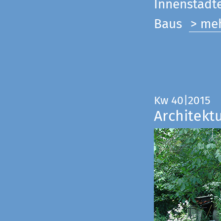
Innenstadte
Baus
> me
Kw 40|2015
Architekt