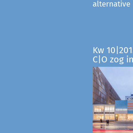
alternative
Kw 10|201
C|O zog i