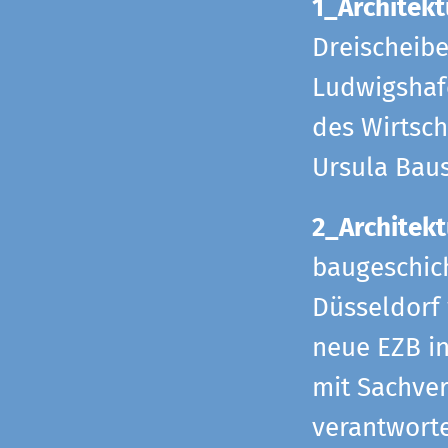
1_Architekt
Dreischeib
Ludwigshafe
des Wirtsch
Ursula Bau
2_Architekt
baugeschich
Düsseldorf 
neue EZB in
mit Sachverh
verantworte