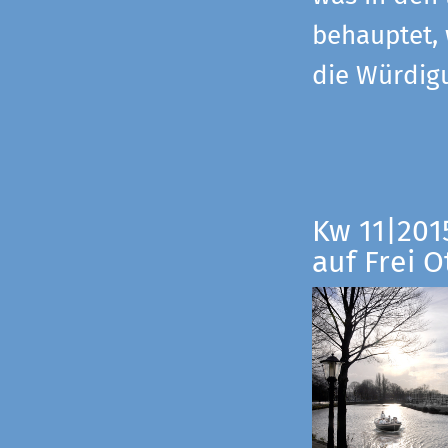
behauptet,
die Würdig
Kw 11|201
auf Frei O