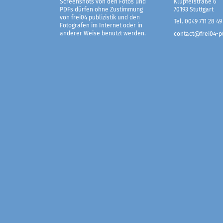
Screenshots von den Fotos und
Klüpfelstraße 6
PDFs dürfen ohne Zustimmung
70193 Stuttgart
von frei04 publizistik und den
Tel. 0049 711 28 49
Fotografen im Internet oder in
anderer Weise benutzt werden.
contact@frei04-pu