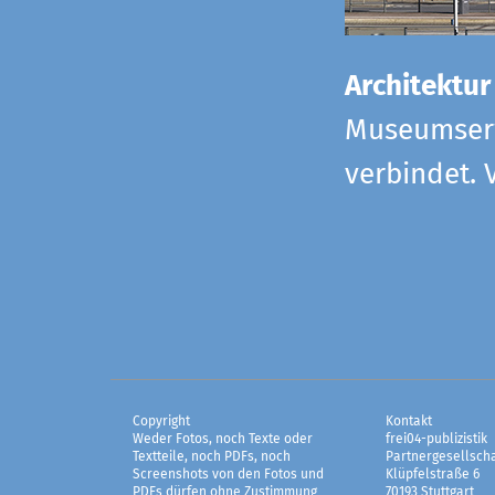
Architektur
Museumserw
verbindet. 
Copyright
Kontakt
Weder Fotos, noch Texte oder
frei04-publizistik
Textteile, noch PDFs, noch
Partnergesellscha
Screenshots von den Fotos und
Klüpfelstraße 6
PDFs dürfen ohne Zustimmung
70193 Stuttgart