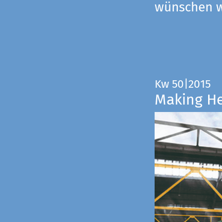
wünschen wi
Kw 50|2015
Making H