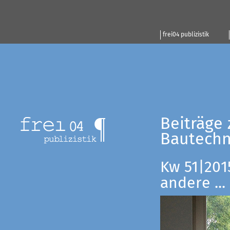
frei04 publizistik
Beiträge 
Bautechn
Kw 51|201
andere ...