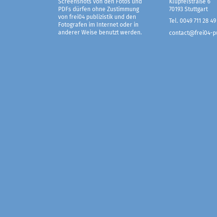
Screenshots von den Fotos und
Klüpfelstraße 6
PDFs dürfen ohne Zustimmung
70193 Stuttgart
von frei04 publizistik und den
Tel. 0049 711 28 49
Fotografen im Internet oder in
anderer Weise benutzt werden.
contact@frei04-pu