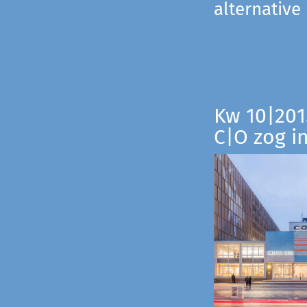
alternative
Kw 10|201
C|O zog i