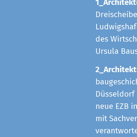
1_Architekt
Dreischeib
Ludwigshafe
des Wirtsch
Ursula Bau
2_Architekt
baugeschich
Düsseldorf 
neue EZB in
mit Sachverh
verantworte