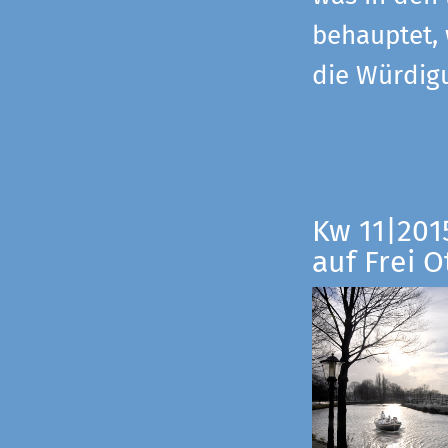
behauptet,
die Würdig
Kw 11|201
auf Frei O