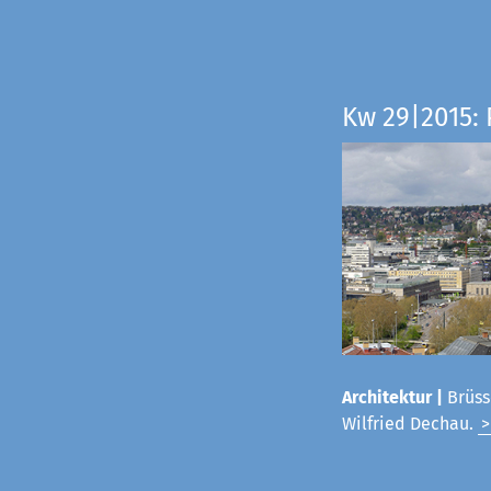
Kw 29|2015:
Architektur |
Brüss
Wilfried Dechau.
>