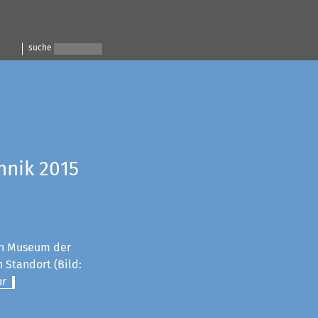
suche
hnik 2015
n Museum der
 Standort (Bild:
r