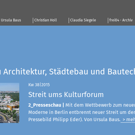
Ursula Baus
Christian Holl
Claudia Siegele
frei04 - Archiv
u Architektur, Städtebau und Bautec
Kw 38|2015
Streit ums Kulturforum
2_Presseschau |
Mit dem Wettbewerb zum neue
Moderne in Berlin entbrennt neuer Streit um den
Pressebild Philipp Eder). Von Ursula Baus.
> meh