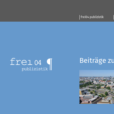
frei04 publizistik
Beiträge z