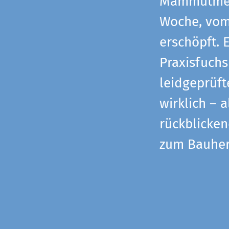
Mammutmess
Woche, vom 
erschöpft. 
Praxisfuchs
leidgeprüf
wirklich – 
rückblicke
zum Bauher