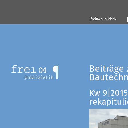
frei04 publizistik
Beiträge 
Bautechn
Kw 9|2015:
rekapituli