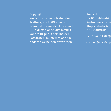
Copyright
Kontakt
Weder Fotos, noch Texte oder
frei04-publizistik
Textteile, noch PDFs, noch
Partnergesellscha
Screenshots von den Fotos und
Klüpfelstraße 6
PDFs dürfen ohne Zustimmung
70193 Stuttgart
von frei04 publizistik und den
Tel. 0049 711 28 49
Fotografen im Internet oder in
anderer Weise benutzt werden.
contact@frei04-pu