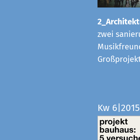
2_Architekt
zwei sanier
Musikfreund
Großprojek
Kw 6|201