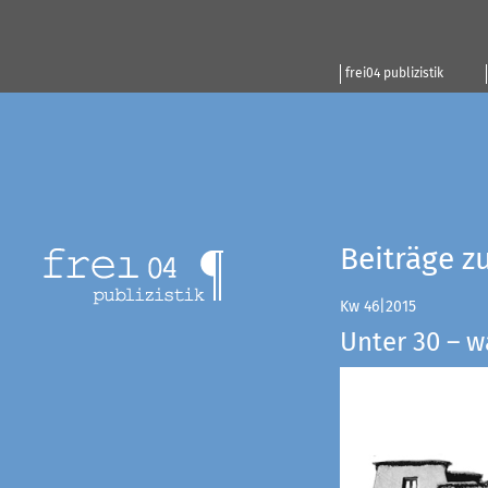
frei04 publizistik
Beiträge z
Kw 46|2015
Unter 30 – w