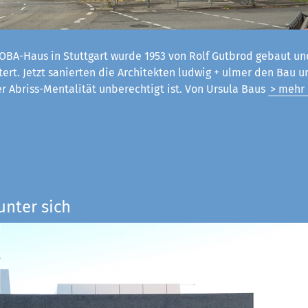
OBA-Haus in Stuttgart wurde 1953 von Rolf Gutbrod gebaut un
tert. Jetzt sanierten die Architekten ludwig + ulmer den Bau 
er Abriss-Mentalität unberechtigt ist. Von Ursula Baus
> mehr
unter sich