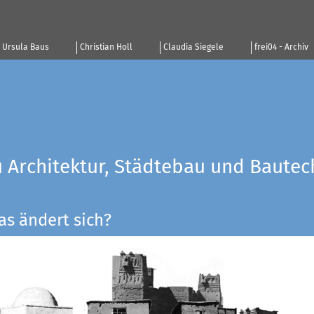
Ursula Baus
Christian Holl
Claudia Siegele
frei04 - Archiv
u Architektur, Städtebau und Bautec
as ändert sich?