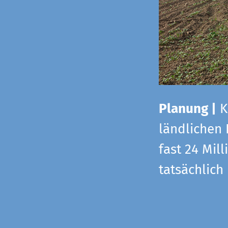
Planung |
K
ländlichen
fast 24 Mi
tatsächlic