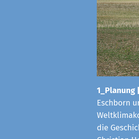
1_Planung 
Eschborn u
Weltklimako
die Geschic