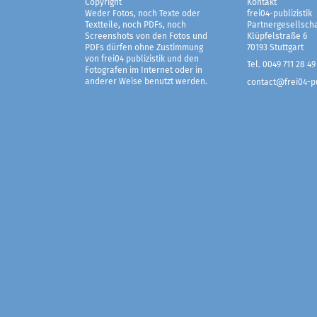
Copyright
Kontakt
Weder Fotos, noch Texte oder
frei04-publizistik
Textteile, noch PDFs, noch
Partnergesellscha
Screenshots von den Fotos und
Klüpfelstraße 6
PDFs dürfen ohne Zustimmung
70193 Stuttgart
von frei04 publizistik und den
Tel. 0049 711 28 49
Fotografen im Internet oder in
anderer Weise benutzt werden.
contact@frei04-pu